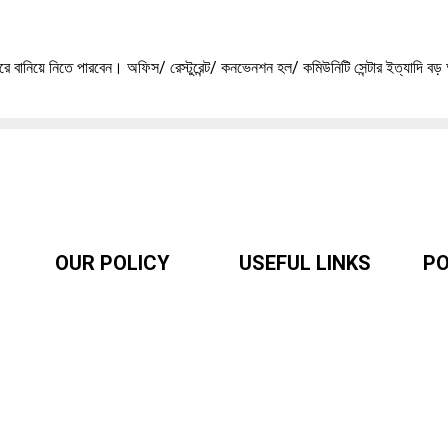
ে বানিয়ে নিতে পারবেন। অফিস/ রেস্টুরেন্ট/ কনভেনশন হল/ কমিউনিটি সেন্টার ইত্যাদি বড় 
OUR POLICY
USEFUL LINKS
PO
Our Sellers
Our Sellers
So
Privacy Policy
Priyo Career
AC
Ac
Terms & Conditions
Contact Us
Ac
r
Refund Policy
About Us
B
Delivery Policy
Blogs