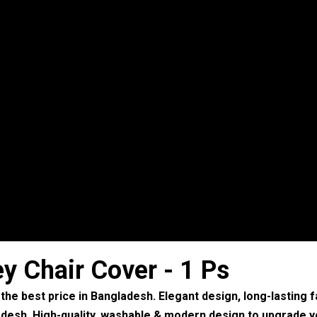
y Chair Cover - 1 Ps
the best price in Bangladesh. Elegant design, long-lasting fab
adesh. High-quality, washable & modern design to upgrade y