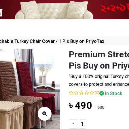
Customer Revi
hable Turkey Chair Cover - 1 Pis Buy on PriyoTex
Premium Stretc
110 TK OFF
Pis Buy on Pri
“Buy a 100% original Turkey ch
covers to protect and enhance 
(0)
In Stock
৳ 490
110 Tk 
600
-