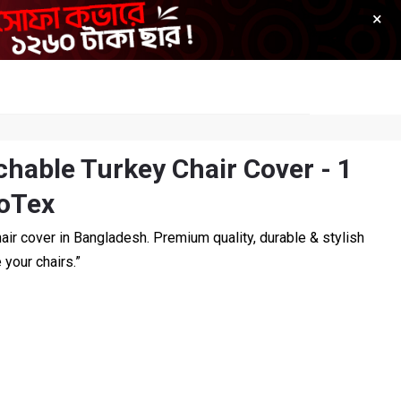
×
0
ews
Track Your Order
Cart
Sign Up
Login
hable Turkey Chair Cover - 1
yoTex
air cover in Bangladesh. Premium quality, durable & stylish
your chairs.”
OFF