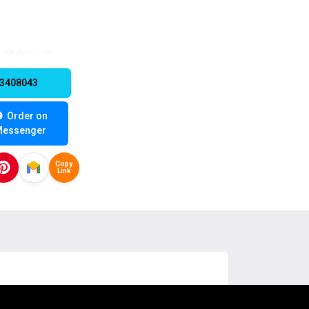
Order Now
33408043
Order on
Messenger
Copy
Link