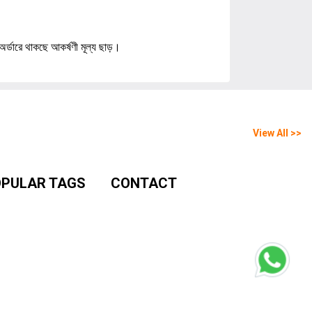
অর্ডারে থাকছে আকর্ষণী মূল্য ছাড়।
View All >>
PULAR TAGS
CONTACT
Prime Hospital Er
fa Cover
3rd Floor, Hossein
 Cover
Market, Tongi,
 Cover Price
Gazipur, Bangladesh
 Cover Price in
angladesh