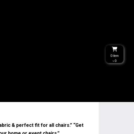
0 item
৳ 0
ric & perfect fit for all chairs.” “Get
our home or event chairs.”