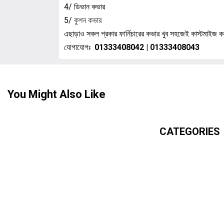
4/ ডিভান কভার
5/
কুশন কভার
এছাড়াও সকল প্রকার ফার্নিচারের কভার খুব সহজেই কাস্টমাইজ কর
যোগাযোগঃ
01333408042 | 01333408043
You Might Also Like
CATEGORIES
Sofa Cover
PriyoTex is a
Chair Cover
premium fabric and
Table Cover
home textile brand
from Bangladesh,
Turkey Chair Cove
dedicated to bringing
China Print Chair