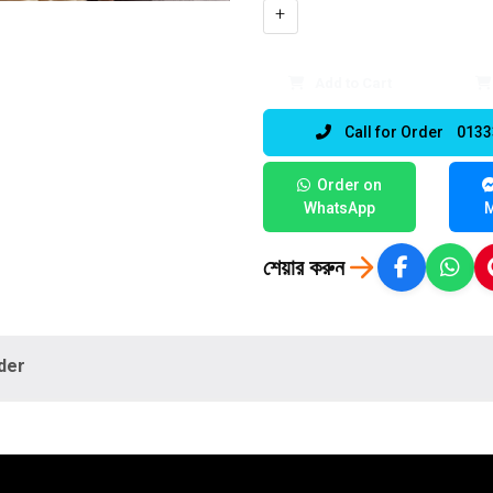
+
Add to Cart
Call for Order 013
Order on
WhatsApp
শেয়ার করুন
der