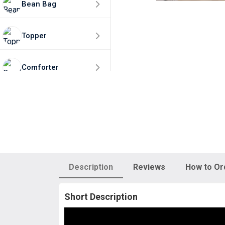
Bean Bag
Topper
Comforter
Home Decor
50% Discounts🎁
Description
Reviews
How to Or
Short Description